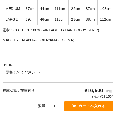
MEDIUM
67cm
44cm
111cm
22cm
37cm
108cm
LARGE
69cm
46cm
115cm
23cm
38cm
112cm
素材：COTTON 100% (VINTAGE ITALIAN DOBBY STRIP)
MADE BY JAPAN from OKAYAMA (KOJIMA)
BEIGE
¥16,500
在庫状態 : 在庫有り
（税別）
(
¥18,150 )
税込
数量