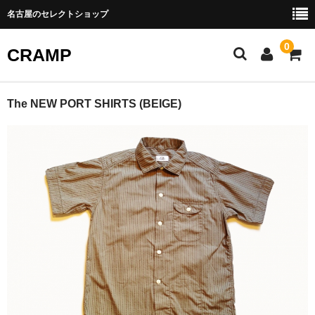
名古屋のセレクトショップ
0
CRAMP
ABOUT US
The NEW PORT SHIRTS (BEIGE)
SHOPPING GUIDE
BLOG
CONTACT