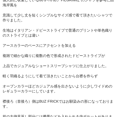
個人的に収集している60’s~70’sの “PILGRIM社”のシャツを参考に西
海岸風を
意識して少し丈を短くシンプルなサイズ感で着て頂きたいシャツで
作りました。
生地はイタリアン・ドビーストライプで普通のプリントや単色織り
のストライプとは違い
アースカラーのベースにアクセントを加える
複雑で細かな織りに複数の色で形成されたドビーストライプが
上品でカジュアルなショートスリーブシャツに仕上がりました。
軽く羽織るようにして着て頂きたいことから台襟を作らず
オープンカラーほどカジュアル感を出さないように少しワイドめの
レギュラーカラーにしています。
襟後ろ（首後ろ）側はBUZ FRICKではお馴染みの形になっておりま
す。
前の左側見返し部分には携帯などを入れられる内ポケットがありま