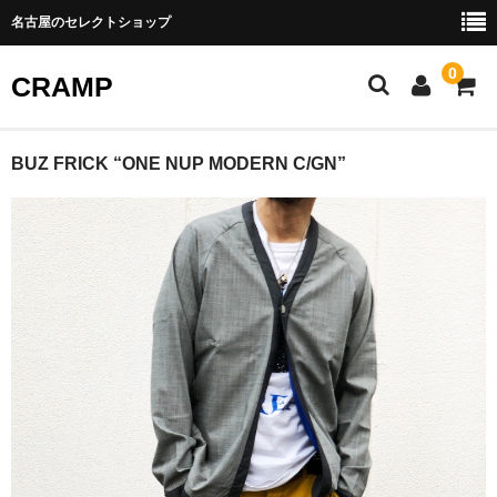
名古屋のセレクトショップ
0
CRAMP
ABOUT US
BUZ FRICK “ONE NUP MODERN C/GN”
SHOPPING GUIDE
BLOG
CONTACT