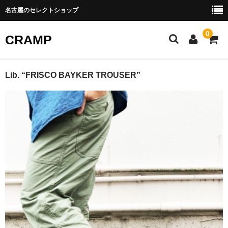
名古屋のセレクトショップ
0
CRAMP
ABOUT US
Lib. “FRISCO BAYKER TROUSER”
SHOPPING GUIDE
BLOG
CONTACT