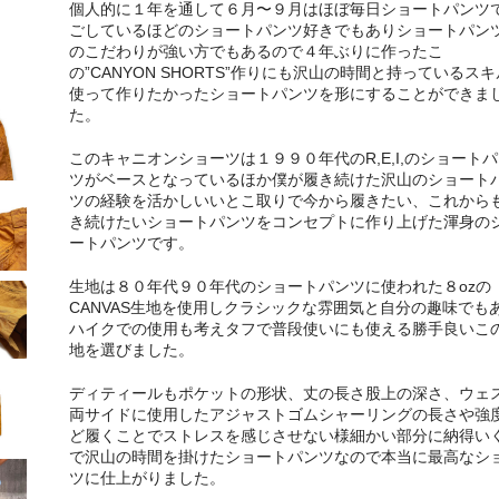
個人的に１年を通して６月〜９月はほぼ毎日ショートパンツ
ごしているほどのショートパンツ好きでもありショートパン
のこだわりが強い方でもあるので４年ぶりに作ったこ
の”CANYON SHORTS”作りにも沢山の時間と持っているス
使って作りたかったショートパンツを形にすることができま
た。
このキャニオンショーツは１９９０年代のR,E,I,のショート
ツがベースとなっているほか僕が履き続けた沢山のショート
ツの経験を活かしいいとこ取りで今から履きたい、これから
き続けたいショートパンツをコンセプトに作り上げた渾身の
ートパンツです。
生地は８０年代９０年代のショートパンツに使われた８ozの
CANVAS生地を使用しクラシックな雰囲気と自分の趣味でも
ハイクでの使用も考えタフで普段使いにも使える勝手良いこ
地を選びました。
ディティールもポケットの形状、丈の長さ股上の深さ、ウェ
両サイドに使用したアジャストゴムシャーリングの長さや強
ど履くことでストレスを感じさせない様細かい部分に納得い
で沢山の時間を掛けたショートパンツなので本当に最高なシ
ツに仕上がりました。