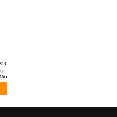
庫有り
税別）
780 )