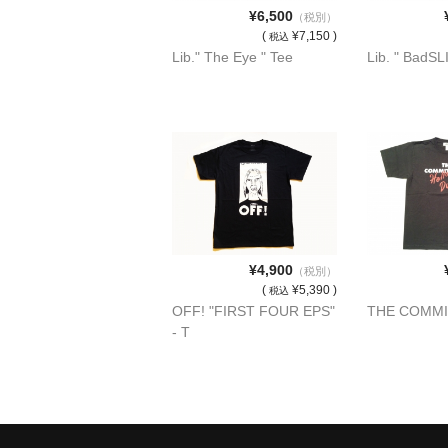
¥6,500
（税別）
(
¥7,150 )
税込
Lib." The Eye " Tee
Lib. " BadSL
¥4,900
（税別）
(
¥5,390 )
税込
OFF! "FIRST FOUR EPS"
THE COMMI
- T